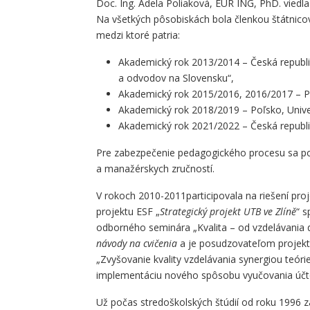
Doc. Ing. Adela Poliaková, EUR ING, PhD. vied
Na všetkých pôsobiskách bola členkou štátnicov
medzi ktoré patria:
Akademický rok 2013/2014 – Česká republi
a odvodov na Slovensku“,
Akademický rok 2015/2016, 2016/2017 – Poľ
Akademický rok 2018/2019 – Poľsko, Univer
Akademický rok 2021/2022 – Česká republi
Pre zabezpečenie pedagogického procesu sa pod
a manažérskych zručností.
V rokoch 2010-2011participovala na riešení proje
projektu ESF „
Strategický projekt UTB ve Zlíně
“ 
odborného seminára „Kvalita – od vzdelávania 
návody na cvičenia
a je posudzovateľom projekt
„Zvyšovanie kvality vzdelávania synergiou teó
implementáciu nového spôsobu vyučovania účto
Už počas stredoškolských štúdií od roku 1996 za