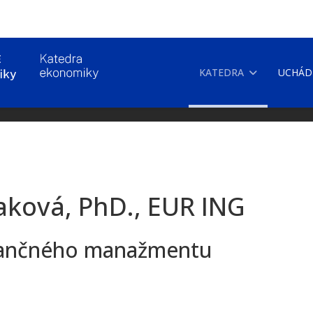
KATEDRA
UCHÁD
iaková, PhD., EUR ING
finančného manažmentu