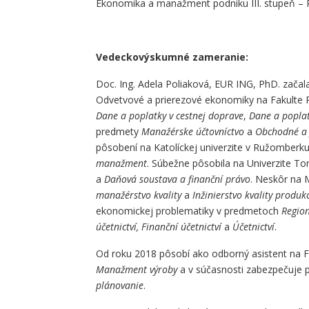
Ekonomika a manažment podniku III. stupeň – 
Vedeckovýskumné zameranie:
Doc. Ing. Adela Poliaková, EUR ING, PhD. začal
Odvetvové a prierezové ekonomiky na Fakulte PE
Dane a poplatky v cestnej doprave
,
Dane a poplat
predmety
Manažérske účtovníctvo
a
Obchodné a 
pôsobení na Katolíckej univerzite v Ružombe
manažment
. Súbežne pôsobila na Univerzite T
a
Daňová soustava a finanční právo
. Neskôr na M
manažérstvo kvality
a
Inžinierstvo kvality produk
ekonomickej problematiky v predmetoch
Region
účetnictví, Finanční účetnictví
a
Účetnictví
.
Od roku 2018 pôsobí ako odborný asistent na Fak
Manažment výroby
a v súčasnosti zabezpečuje
plánovanie
.