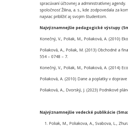
spracúvaní účtovnej a administratívnej agendy
spoločnosť Žilina, a. s., kde zodpovedala za k
najviac priblížiť aj svojim študentom.
Najvýznamnejšie pedagogické výstupy (5m
Konečný, V., Poliak, M., Poliaková, A. (2010) Ek
Poliaková, A., Poliak, M. (2013) Obchodné a fina
554 – 0748 – 7.
Konečný, V., Poliak, M., Poliaková, A. (2014) E
Poliaková, A. (2010) Dane a poplatky v doprave a
Poliaková, A., Dvorský, J. (2023) Podnikové pláno
Najvýznamnejšie vedecké publikácie (5max
Poliak, M., Poliakova, A., Svabova, L., Zhura