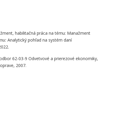
žment, habilitačná práca na tému: Manažment
ému:
Analytický pohľad na systém daní
2022.
, odbor 62-03-9 Odvetvové a prierezové ekonomiky,
doprave, 2007.