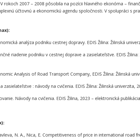
. V rokoch 2007 – 2008 pôsobila na pozícii hlavného ekonóma – fina
omplexnú účtovnú a ekonomickú agendu spoločnosti. V spolupráci s pra
ax):
onomická analýza podniku cestnej dopravy. EDIS Žilina: Žilinská unive
nčné riadenie podniku v cestnej doprave a zasielateľstve. EDIS Žilina: 
conomic Analysis of Road Transport Company, EDIS Žilina: Žilinská uni
 zasielateľstve : návody na cvičenia. EDIS Žilina: Žilinská univerzita,
vanie. Návody na cvičenia. EDIS Žilina, 2023 – elektronická publikácia, 
):
vleva, N. A., Nica, E. Competitiveness of price in international road fre