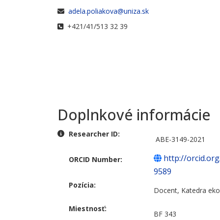
E-mail
adela.poliakova@uniza.sk
Telefónne číslo
+421/41/513 32 39
Doplnkové informácie
Doplnkové informácie
Researcher ID:
ABE-3149-2021
http://orcid.o
ORCID Number:
9589
Pozícia:
Docent, Katedra ek
Miestnosť:
BF 343