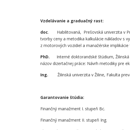
Vzdelávanie a graduačný rast:
doc
. Habilitovaná, Prešovská univerzita v 
tvorby ceny a metodika kalkulácie nákladov s vyu
z motorových vozidiel a manažérske implikácie 
PhD.
Interné doktorandské štúdium, Žilinská u
názov dizertačnej práce: Návrh metodiky pre ek
Ing.
Žilinská univerzita v Žiline, Fakulta pre
Garantovanie štúdia:
Finančný manažment I. stupeň Bc.
Finančný manažment II. stupeň Ing.