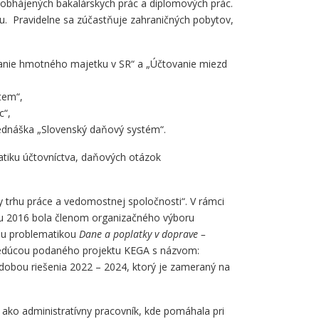
obhájených bakalárskych prác a diplomových prác.
u. Pravidelne sa zúčastňuje zahraničných pobytov,
vanie hmotného majetku v SR“ a „Účtovanie miezd
tem“,
c“,
rednáška „Slovenský daňový systém“.
atiku účtovníctva, daňových otázok
eby trhu práce a vedomostnej spoločnosti“. V rámci
oku 2016 bola členom organizačného výboru
vou problematikou
Dane a poplatky v doprave –
 vedúcou podaného projektu KEGA s názvom:
dobou riešenia 2022 – 2024, ktorý je zameraný na
h ako administratívny pracovník, kde pomáhala pri