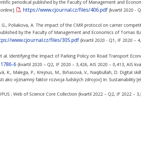
scientific periodical published by the Faculty of Management and Econo
https://www.cjournal.cz/files/406.pdf
 online].
(kvartil 2020 - Q
, G., Poliakova, A. The impact of the CMR protocol on carrier competit
ical published by the Faculty of Management and Economics of Tomas Bat
tps://www.cjournal.cz/files/305.pdf
(kvartil 2020 - Q1, IF 2020 – 4
. et al. Identifying the Impact of Parking Policy on Road Transport Ec
01786-6
(kvartil 2020 – Q2, IF 2020 – 3,426, AIS 2020 – 0,413, AIS kv
á, K., Malega, P., Krejnus, M., Biňasová, V., Naqibullah, D. Digital ski
i ako významný faktor rozvoja ľudských zdrojov] In: Sustainability [ele
US ; Web of Science Core Collection (kvartil 2022 – Q2, IF 2022 – 3,