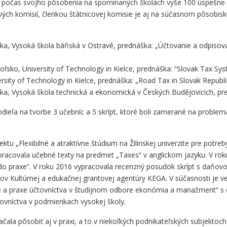
la počas svojho pôsobenia na spomínaných školách vyše 100 úspešne 
ých komisií, členkou štátnicovej komisie je aj na súčasnom pôsobisk
ka, Vysoká škola báňská v Ostravě, prednáška: „Účtovanie a odpiso
sko, University of Technology in Kielce, prednáška: “Slovak Tax Sys
sity of Technology in Kielce, prednáška: „Road Tax in Slovak Republi
ka, Vysoká škola technická a ekonomická v Českých Budějovicích, p
ieľa na tvorbe 3 učebníc a 5 skrípt, ktoré boli zamerané na problem
ktu „Flexibilné a atraktívne štúdium na Žilinskej univerzite pre potr
spracovala učebné texty na predmet „Taxes“ v anglickom jazyku. V r
do praxe“. V roku 2016 vypracovala recenzný posudok skrípt s daňo
ov Kultúrnej a edukačnej grantovej agentúry KEGA. V súčasnosti je
rie a praxe účtovníctva v študijnom odbore ekonómia a manažment“ s 
vníctva v podmienkach vysokej školy.
čala pôsobiť aj v praxi, a to v niekoľkých podnikateľských subjektoc