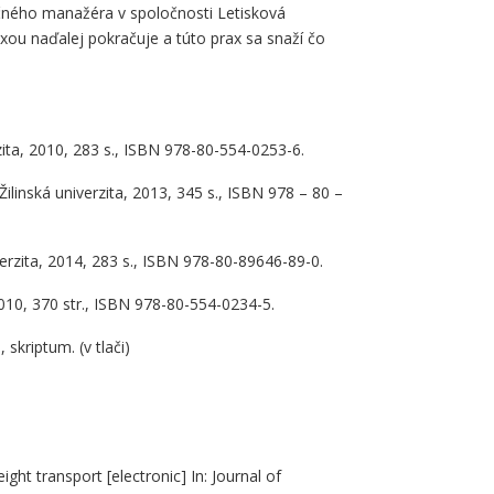
nčného manažéra v spoločnosti Letisková
xou naďalej pokračuje a túto prax sa snaží čo
rzita, 2010, 283 s., ISBN 978-80-554-0253-6.
Žilinská univerzita, 2013, 345 s., ISBN 978 – 80 –
verzita, 2014, 283 s., ISBN 978-80-89646-89-0.
 2010, 370 str., ISBN 978-80-554-0234-5.
skriptum. (v tlači)
ight transport [electronic] In: Journal of