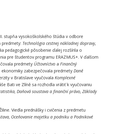
II. stupňa vysokoškolského štúdia v odbore
la predmety:
Technológia cestnej nákladnej dopravy
,
a pedagogické pôsobenie ďalej rozšírila o
vičenia pre študentov programu ERAZMUS+. V ďalšom
učovala predmety
Účtovníctvo
a
Finančný
u a ekonomiky zabezpečovala predmety
Daně
erzity v Bratislave vyučovala
Komplexné
 Bati ve Zlíně sa rozhodla vrátiť k vyučovaniu
atistika, Daňová soustava a finanční právo, Základy
line. Viedla prednášky i cvičenia z predmetu
tava, Oceňovanie majetku a podniku a Podnikové