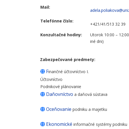
Mail:
adela.poliakova@uni
Telefónne číslo:
+421/41/513 32 39
Konzultačné hodiny:
Utorok 10:00 – 12:0
iné dni)
Zabezpečované predmety:
F
inančné účtovníctvo
Účtovníctv
Podnikové plánovan
Daňovníctvo
a daňová súst
Oceňovanie
podniku a maj
Ekonomické
informačné systémy po