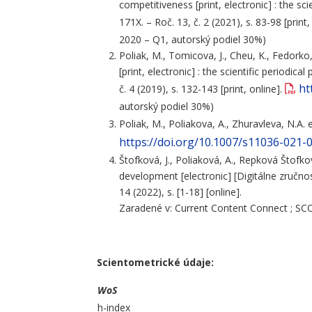
competitiveness [print, electronic] : the 
171X. – Roč. 13, č. 2 (2021), s. 83-98 [print,
2020 – Q1, autorský podiel 30%)
Poliak, M., Tomicova, J., Cheu, K., Fedorko
[print, electronic] : the scientific period
ht
č. 4 (2019), s. 132-143 [print, online].
autorský podiel 30%)
Poliak, M., Poliakova, A., Zhuravleva, N.A
https://doi.org/10.1007/s11036-021-
Štofková, J., Poliaková, A., Repková Štofkov
development [electronic] [Digitálne zručnost
14 (2022), s. [1-18] [online].
Zaradené v: Current Content Connect ; SCOP
Scientometrické údaje:
WoS
h-index