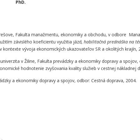
PhD.
Prešove, Fakulta manažmentu, ekonomiky a obchodu, v odbore Mana
žitím závislého koeficientu využitia jázd
, habilitačná prednáška na t
v kontexte vývoja ekonomických ukazovateľov SR a okolitých krajín, 
niverzita v Žiline, Fakulta prevádzky a ekonomiky dopravy a spojov
onomické hodnotenie zvyšovania kvality služieb v cestnej nákladnej 
vádzky a ekonomiky dopravy a spojov, odbor: Cestná doprava, 2004.