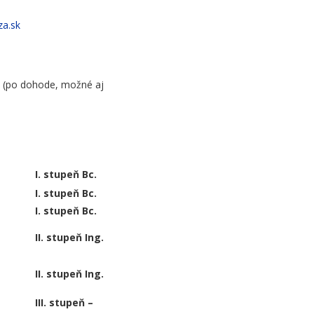
za.sk
0 (po dohode, možné aj
 I.
I. stupeň Bc.
o
I. stupeň Bc.
ie
I. stupeň Bc.
ava
II. stupeň Ing.
etku
II. stupeň Ing.
dniku
III. stupeň –