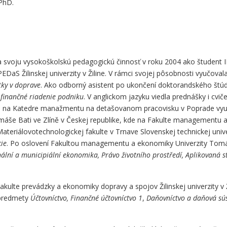
PhD.
a svoju vysokoškolskú pedagogickú činnosť v roku 2004 ako študent I
DaS Žilinskej univerzity v Žiline. V rámci svojej pôsobnosti vyučova
ky v doprave
. Ako odborný asistent po ukončení doktorandského štúdi
finančné riadenie podniku
. V anglickom jazyku viedla prednášky i c
rku na Katedre manažmentu na detašovanom pracovisku v Poprade vy
omáše Bati ve Zlíně v Českej republike, kde na Fakulte management
ateriálovotechnologickej fakulte v Trnave Slovenskej technickej univ
cie
. Po oslovení Fakultou managementu a ekonomiky Univerzity Tomáše
ální a municipiální ekonomika, Právo životního prostředí, Aplikovaná st
ulte prevádzky a ekonomiky dopravy a spojov Žilinskej univerzity v Ži
 predmety
Účtovníctvo, Finančné účtovníctvo 1
,
Daňovníctvo a daňová sús