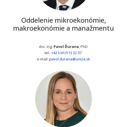
Oddelenie mikroekonómie,
makroekonómie a manažmentu
doc. Ing.
Pavol Ďurana
, PhD.
tel.:
+421/41/513 32 07
e-mail:
pavol.durana@uniza.sk