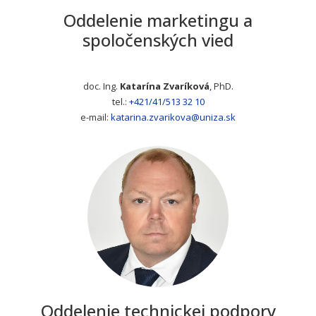
Oddelenie marketingu a
spoločenských vied
doc. Ing.
Katarína Zvaríková
, PhD.
tel.:
+421/41/513 32 10
e-mail:
katarina.zvarikova@uniza.sk
Oddelenie technickej podpory