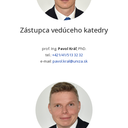
Zástupca vedúceho katedry
prof. Ing.
Pavol Kráľ
, PhD.
tel.:
+421/41/513 32 32
e-mail:
pavol.kral@uniza.sk