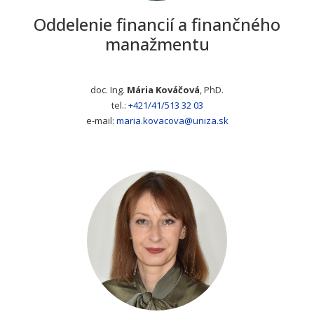
Oddelenie financií a finančného
manažmentu
doc. Ing.
Mária Kováčová
, PhD.
tel.:
+421/41/513 32 03
Adresa
e-mail:
maria.kovacova@uniza.sk
E-ma
Telefónne číslo