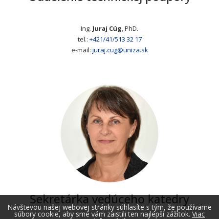
Ing.
Juraj Cúg
, PhD.
tel.:
+421/41/513 32 17
e-mail:
juraj.cug@uniza.sk
Sekretárka vedúceho katedry
Návštevou našej webovej stránky súhlasíte s tým, že používame
súbory cookie, aby sme vám zaistili ten najlepší zážitok.
Viac