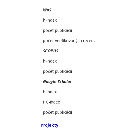
WoS
h-index
počet publikácií
počet verifikovaných recenzií
SCOPUS
h-index
počet publikácií
Google Scholar
h-index
i10-index
počet publikácií
Projekty: