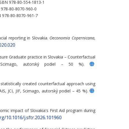
. ISBN 978-80-554-1813-1
BN 978-80-8070-960-0
SBN 978-80-8070-961-7
cial reporting in Slovakia.
Oeconomia Copernicana,
2020.020
asure Graduate practice in Slovakia – Counterfactual
Scimago, autorský podiel – 50 %).
statistically created counterfactual approach using
AIS, JCI, JIF, Scimago, autorský podiel – 45 %).
onomic impact of Slovakia's First Aid program during
org/10.1016/j.sftr.2026.101960