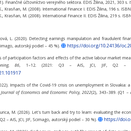
1). Finančné účtovníctvo verejného sektora. EDIS Žilina, 2021, 303 s
K., Krasňan, M. (2008). International Finance I. EDIS Žilina, 196 s. IS
K., Krasňan, M. (2008). International Finance II. EDIS Žilina, 219 s. I
ová, L. (2020). Detecting earnings manipulation and fraudulent finan
https://doi.org/10.24136/oc.
Scimago, autorský podiel – 45 %).
s of participation factors and effects of the active labour market me
ning, 86
, 1–12. (2021: Q3 – AIS, JCI, JIF, Q2 – 
021.101917
022). Impacts of the Covid-19 crisis on unemployment in Slovakia: a 
y Journal of Economics and Economic Policy, 2022
(2), 343–389. (Q1 – 
urica, M. (2026). Let's turn back and try to learn: evaluating the ec
https://doi.
 Q2 – AIS, JCI, JIF, Scimago, autorský podiel – 30 %).