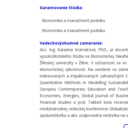
Garantovanie štúdia:
Ekonomika a manažment podniku
Ekonomika a manažment podniku
Vedeckovýskumné zameranie:
doc. Ing. Katarína Kramárová, PhD., je docen
vysokoškolského štúdia na Ekonomickej fakulte
Žilinskej univerzity v Žiline. V súčasnosti sa
ekonomickej výkonnosti. Na uvedené sa zameri
indexovaných a impaktovaných zahraničných čas
Quantitative Methods in Modelling Sustainabil
časopisu Contemporary Education and Teachin
Economies, Energies, Global Journal of Busin
Financial Studies a pod. Taktiež bola rece
medzinárodnej vedeckej konferencie Globalizác
spoluriešiteľka a ako zodpovedná riešiteľka na 