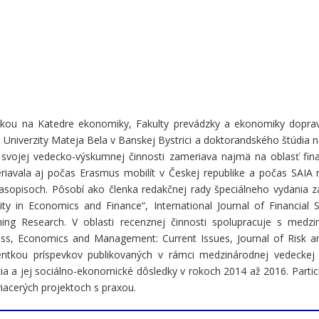
tkou na Katedre ekonomiky, Fakulty prevádzky a ekonomiky doprav
 Univerzity Mateja Bela v Banskej Bystrici a doktorandského štúdia 
 vo svojej vedecko-výskumnej činnosti zameriava najmä na oblasť fi
avala aj počas Erasmus mobilít v Českej republike a počas SAIA 
opisoch. Pôsobí ako členka redakčnej rady špeciálneho vydania zah
ity in Economics and Finance“, International Journal of Financial 
g Research. V oblasti recenznej činnosti spolupracuje s medzin
ess, Economics and Management: Current Issues, Journal of Risk an
nzentkou príspevkov publikovaných v rámci medzinárodnej vede
ia a jej sociálno-ekonomické dôsledky v rokoch 2014 až 2016. Part
viacerých projektoch s praxou.