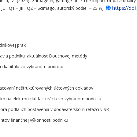
rica, M. (2026). Garbage in, garbage out? The impact of data quality 
https://do
, JCI, Q1 – JIF, Q2 – Scimago, autorský podiel – 25 %).
dnikovej praxi
ravia podniku: aktuálnosť Douchovej metódy
ého kapitálu vo vybranom podniku
racovaní neštruktúrovaných účtovných dokladov
ím na elektronickú fakturáciu vo vybranom podniku
ora podľa ich postavenia v dodávateľskom reťazci v SR
nantov finančnej výkonnosti podniku