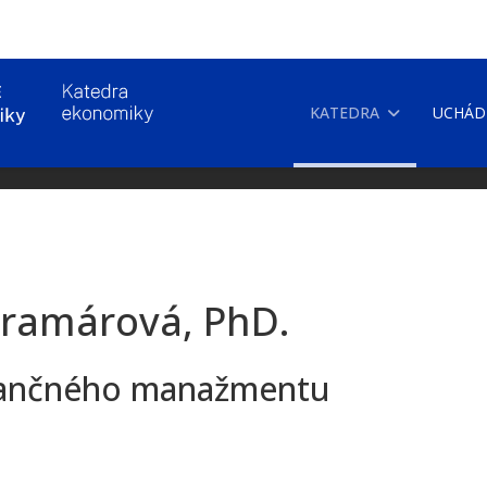
KATEDRA
UCHÁD
 Kramárová, PhD.
finančného manažmentu