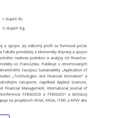
I. stupeň Bc.
II. stupeň Ing.
y a spojov. Jej odborný profil sa formoval počas
na Fakulte prevádzky a ekonomiky dopravy a spojov
nančného riadenia podnikov a analýzy ich finančno-
mobility vo Francúzsku. Publikuje v renomovaných
raničného časopisu Sustainability „Application of
Studies „Technologies and Financial Innovation“ a
árodnými časopismi, napríklad Applied Sciences,
d Financial Management, International Journal of
ckej konferencie FEBM2020 a FEBM2021 a domácej
icipuje na projektoch VEGA, KEGA, ITMS a APVV ako