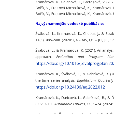
Kramárová, K., Gajanová, Ľ., Bartošová, V. (202
Bořík, V., Frajtová Michalíková, K., Kramárová, 
Bořík, V., Frajtová Michalíková, K., Kramárová, 
Najvýznamnejšie vedecké publikácie:
Švábová, L., Kramárová, K., Chuťka, J., & Strak
11
(3), 485–508. (2020: Q4 – AIS, Q1 – JCI, JIF, 
Švábová, L., & Kramárová, K. (2021). An analysi
approach.
Evaluation and Program Plan
https://doi.org/10.1016/j.evalprogplan.2
Kramárová, K., Švábová, L., & Gabríková, B. (2
the time series analysis.
Equilibrium. Quarterl
https://doi.org/10.24136/eq.2022.012
Kramárová, K., Ďuricová, L., Gabríková, B., & Ď
COVID-19.
Sustainable Futures, 11
, 1–24. (2024: