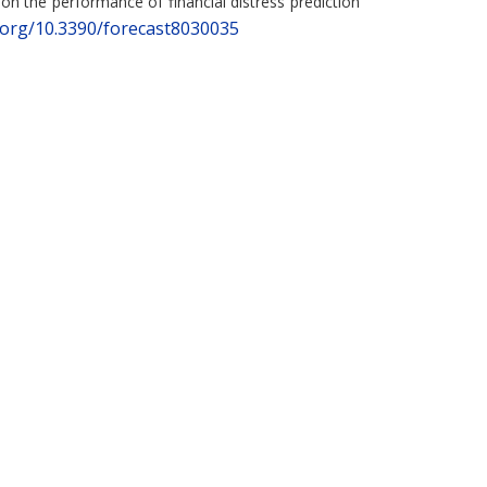
on the performance of financial distress prediction
i.org/10.3390/forecast8030035