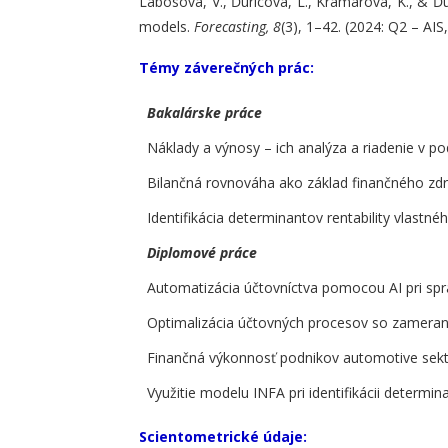
Labosova, V., Ďuricová, L., Kramárová, K., & Ďu
models.
Forecasting, 8
(3), 1–42. (2024: Q2 – AIS
Témy záverečných prác:
Bakalárske práce
Náklady a výnosy – ich analýza a riadenie v po
Bilančná rovnováha ako základ finančného zd
Identifikácia determinantov rentability vlastn
Diplomové práce
Automatizácia účtovníctva pomocou AI pri sp
Optimalizácia účtovných procesov so zameran
Finančná výkonnosť podnikov automotive sekt
Využitie modelu INFA pri identifikácii determi
Scientometrické údaje: