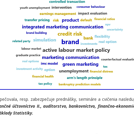
čovala, resp. zabezpečuje prednášky, semináre a cvičenia nasled
nčné účtovníctvo II., audítorstvo, bankovníctvo, finančno-ekonomi
klady štatistiky.