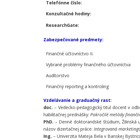
Telefónne číslo:
Konzultačné hodiny:
ResearchGate:
Zabezpečované predmety:
Finančné účtovníctvo II.
Vybrané problémy finančného účtovníctva
Audítorstvo
Finančný reporting a kontroling
Vzdelávanie a graduačný rast:
doc.
– Vedecko-pedagogický titul docent v odbo
habilitačnej prednášky:
Pokročilé metódy finančn
PhD.
– Denné doktorandské štúdium, Žilinská u
názov dizertačnej práce:
Integrovaná marketingo
Ing.
– Univerzita Mateja Bela v Banskej Bystrici