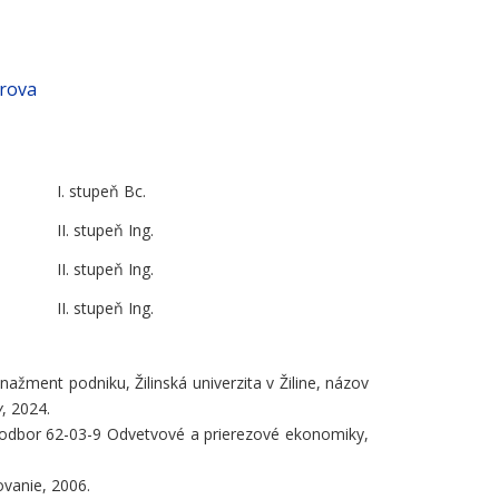
arova
I. stupeň Bc.
II. stupeň Ing.
II. stupeň Ing.
II. stupeň Ing.
ment podniku, Žilinská univerzita v Žiline, názov
v
, 2024.
, odbor 62-03-9 Odvetvové a prierezové ekonomiky,
ovanie, 2006.