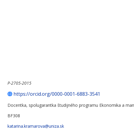
P-2705-2015
https://orcid.org/0000-0001-6883-3541
Docentka, spolugarantka študijného programu Ekonomika a ma
BF308
katarina.kramarova@uniza.sk