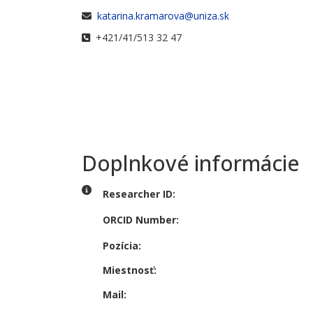
E-mail
katarina.kramarova@uniza.sk
Telefónne číslo
+421/41/513 32 47
Doplnkové informácie
Doplnkové informácie
Researcher ID:
ORCID Number:
Pozícia:
Miestnosť:
Mail: