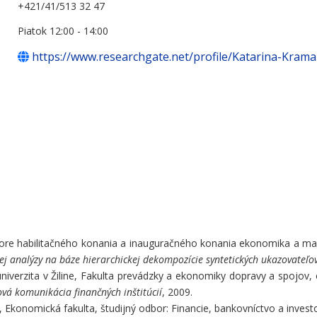
+421/41/513 32 47
Piatok 12:00 - 14:00
https://www.researchgate.net/profile/Katarina-Kram
re habilitačného konania a inauguračného konania ekonomika a manaž
ej analýzy na báze hierarchickej dekompozície syntetických ukazovateľo
niverzita v Žiline, Fakulta prevádzky a ekonomiky dopravy a spojov
vá komunikácia finančných inštitúcií
, 2009.
, Ekonomická fakulta, študijný odbor: Financie, bankovníctvo a invest