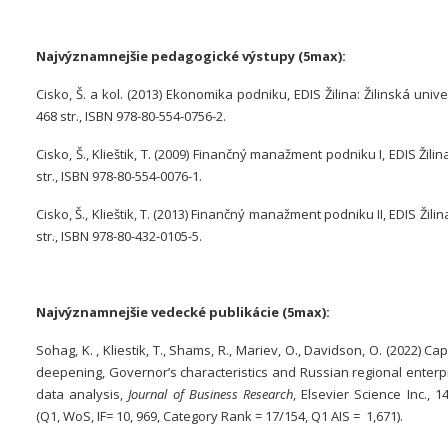
Najvýznamnejšie pedagogické výstupy (5max):
Cisko, Š. a kol. (2013) Ekonomika podniku, EDIS Žilina: Žilinská unive
468 str., ISBN 978-80-554-0756-2.
Cisko, Š., Klieštik, T. (2009) Finančný manažment podniku I, EDIS Žilin
str., ISBN 978-80-554-0076-1.
Cisko, Š., Klieštik, T. (2013) Finančný manažment podniku II, EDIS Žilin
str., ISBN 978-80-432-0105-5.
Najvýznamnejšie vedecké publikácie (5max):
Sohag, K. , Kliestik, T., Shams, R., Mariev, O., Davidson, O. (2022) Ca
deepening, Governor’s characteristics and Russian regional enterpr
data analysis,
Journal of Business Research
, Elsevier Science Inc., 1
(Q1, WoS, IF= 10, 969, Category Rank = 17/154, Q1 AIS = 1,671).