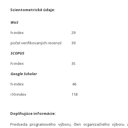
Scientometrické údaje:
WoS
h-index
29
počet verifikovaných recenzií
39
SCOPUS
h-index
35
Google Scholar
h-index
46
i10-index
118
Doplňujúce informácie:
Predseda programového výboru, člen organizačného výboru a