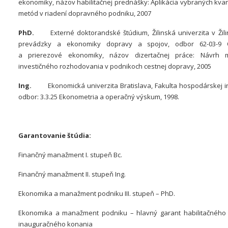
ekonomiky, názov habilitačnej prednášky: Aplikácia vybraných kvan
metód v riadení dopravného podniku, 2007
PhD.
Externé doktorandské štúdium, Žilinská univerzita v Žilin
prevádzky a ekonomiky dopravy a spojov, odbor 62-03-9 
a prierezové ekonomiky, názov dizertačnej práce: Návrh me
investičného rozhodovania v podnikoch cestnej dopravy, 2005
Ing.
Ekonomická univerzita Bratislava, Fakulta hospodárskej in
odbor: 3.3.25 Ekonometria a operačný výskum, 1998.
Garantovanie štúdia:
Finančný manažment I. stupeň Bc.
Finančný manažment II. stupeň Ing.
Ekonomika a manažment podniku III. stupeň – PhD.
Ekonomika a manažment podniku – hlavný garant habilitačného
inauguračného konania