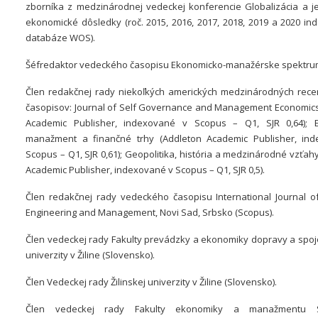
zborníka z medzinárodnej vedeckej konferencie Globalizácia a je
ekonomické dôsledky (roč. 2015, 2016, 2017, 2018, 2019 a 2020 i
databáze WOS).
Šéfredaktor vedeckého časopisu Ekonomicko-manažérske spektru
Člen redakčnej rady niekoľkých amerických medzinárodných rec
časopisov: Journal of Self Governance and Management Economics
Academic Publisher, indexované v Scopus – Q1, SJR 0,64); 
manažment a finančné trhy (Addleton Academic Publisher, in
Scopus – Q1, SJR 0,61); Geopolitika, história a medzinárodné vzťah
Academic Publisher, indexované v Scopus – Q1, SJR 0,5).
Člen redakčnej rady vedeckého časopisu International Journal of
Engineering and Management, Novi Sad, Srbsko (Scopus).
Člen vedeckej rady Fakulty prevádzky a ekonomiky dopravy a spojo
univerzity v Žiline (Slovensko).
Člen Vedeckej rady Žilinskej univerzity v Žiline (Slovensko).
Člen vedeckej rady Fakulty ekonomiky a manažmentu S