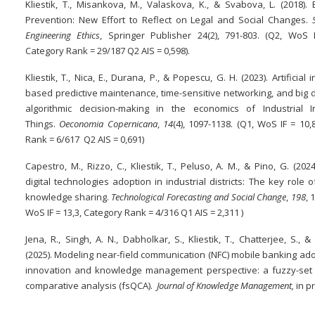
Kliestik, T., Misankova, M., Valaskova, K., & Svabova, L. (2018).
Prevention: New Effort to Reflect on Legal and Social Changes.
Engineering Ethics
, Springer Publisher 24(2), 791-803. (Q2, WoS I
Category Rank = 29/187 Q2 AIS = 0,598).
Kliestik, T., Nica, E., Durana, P., & Popescu, G. H. (2023). Artificial i
based predictive maintenance, time-sensitive networking, and big 
algorithmic decision-making in the economics of Industrial I
Things.
Oeconomia Copernicana
,
14
(4), 1097-1138. (Q1, WoS IF = 10,
Rank = 6/617 Q2 AIS = 0,691)
Capestro, M., Rizzo, C., Kliestik, T., Peluso, A. M., & Pino, G. (202
digital technologies adoption in industrial districts: The key role o
knowledge sharing.
Technological Forecasting and Social Change
,
198
, 
WoS IF = 13,3, Category Rank = 4/316 Q1 AIS = 2,311 )
Jena, R., Singh, A. N., Dabholkar, S., Kliestik, T., Chatterjee, S., &
(2025). Modeling near-field communication (NFC) mobile banking ad
innovation and knowledge management perspective: a fuzzy-set q
comparative analysis (fsQCA).
Journal of Knowledge Management,
in p