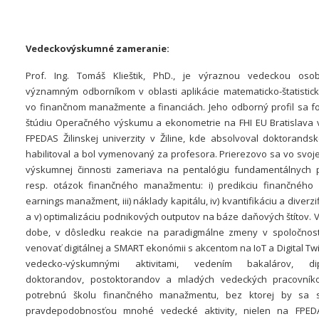
Vedeckovýskumné zameranie:
Prof. Ing. Tomáš Klieštik, PhD., je výraznou vedeckou oso
významným odborníkom v oblasti aplikácie matematicko-štatistic
vo finančnom manažmente a financiách. Jeho odborný profil sa f
štúdiu Operačného výskumu a ekonometrie na FHI EU Bratislava v
FPEDAS Žilinskej univerzity v Žiline, kde absolvoval doktorands
habilitoval a bol vymenovaný za profesora. Prierezovo sa vo svoj
výskumnej činnosti zameriava na pentalógiu fundamentálnych 
resp. otázok finančného manažmentu: i) predikciu finančného zd
earnings manažment, iii) náklady kapitálu, iv) kvantifikáciu a diverzif
a v) optimalizáciu podnikových outputov na báze daňových štítov. 
dobe, v dôsledku reakcie na paradigmálne zmeny v spoločnost
venovať digitálnej a SMART ekonómii s akcentom na IoT a Digital Twi
vedecko-výskumnými aktivitami, vedením bakalárov, dip
doktorandov, postoktorandov a mladých vedeckých pracovník
potrebnú školu finančného manažmentu, bez ktorej by sa 
pravdepodobnosťou mnohé vedecké aktivity, nielen na FPEDA