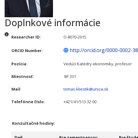
Doplnkové informácie
Doplnkové informácie
Researcher ID:
O-8070-2015
http://orcid.org/0000-0002-3
ORCID Number:
Pozícia:
Vedúci Katedry ekonomiky, profesor
Miestnosť:
BF 331
Mail:
tomas.kliestik@uniza.sk
Telefónne číslo:
+421/41/513 32 00
Konzultačné hodiny:
Deň
Pre zamestnancov
Pre štud