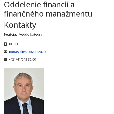
Oddelenie financií a
finančného manažmentu
Kontakty
Pozícia:
Vedúci katedry
Adresa
BF331
E-mail
tomas.kliestik@uniza.sk
Telefónne číslo
+421/41/513 32 00