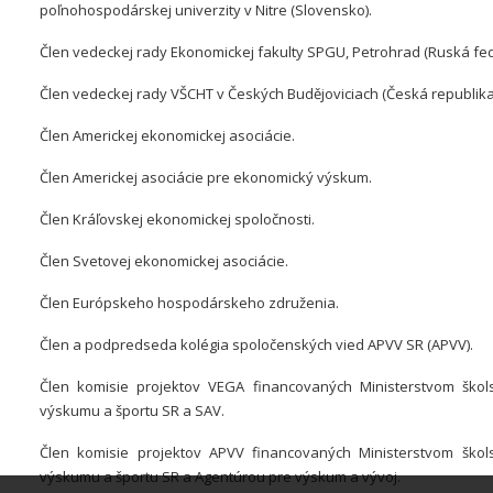
poľnohospodárskej univerzity v Nitre (Slovensko).
Člen vedeckej rady Ekonomickej fakulty SPGU, Petrohrad (Ruská fed
Člen vedeckej rady VŠCHT v Českých Budějoviciach (Česká republika
Člen Americkej ekonomickej asociácie.
Člen Americkej asociácie pre ekonomický výskum.
Člen Kráľovskej ekonomickej spoločnosti.
Člen Svetovej ekonomickej asociácie.
Člen Európskeho hospodárskeho združenia.
Člen a podpredseda kolégia spoločenských vied APVV SR (APVV).
Člen komisie projektov VEGA financovaných Ministerstvom škols
výskumu a športu SR a SAV.
Člen komisie projektov APVV financovaných Ministerstvom škols
výskumu a športu SR a Agentúrou pre výskum a vývoj.