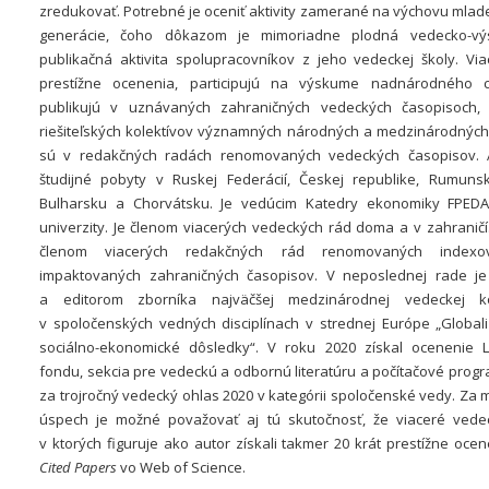
zredukovať. Potrebné je oceniť aktivity zamerané na výchovu mlad
generácie, čoho dôkazom je mimoriadne plodná vedecko-v
publikačná aktivita spolupracovníkov z jeho vedeckej školy. Viac
prestížne ocenenia, participujú na výskume nadnárodného c
publikujú v uznávaných zahraničných vedeckých časopisoch,
riešiteľských kolektívov významných národných a medzinárodných 
sú v redakčných radách renomovaných vedeckých časopisov. 
študijné pobyty v Ruskej Federácií, Českej republike, Rumunsk
Bulharsku a Chorvátsku. Je vedúcim Katedry ekonomiky FPEDAS
univerzity. Je členom viacerých vedeckých rád doma a v zahraničí.
členom viacerých redakčných rád renomovaných index
impaktovaných zahraničných časopisov. V neposlednej rade j
a editorom zborníka najväčšej medzinárodnej vedeckej ko
v spoločenských vedných disciplínach v strednej Európe „Globali
sociálno-ekonomické dôsledky“. V roku 2020 získal ocenenie L
fondu, sekcia pre vedeckú a odbornú literatúru a počítačové prog
za trojročný vedecký ohlas 2020 v kategórii spoločenské vedy. Za
úspech je možné považovať aj tú skutočnosť, že viaceré vede
v ktorých figuruje ako autor získali takmer 20 krát prestížne oce
Cited Papers
vo Web of Science.