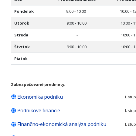
Pondelok
9:00 - 10:00
10:00 - 1
Utorok
9:00 - 10:00
10:00 - 1
Streda
-
10:00 - 
Štvrtok
9:00 - 10:00
10:00 - 
Piatok
-
-
Zabezpečované predmety
:
Ekonomika podniku
I. stu
Podnikové financie
I. stu
Finančno-ekonomická analýza podniku
I. stu