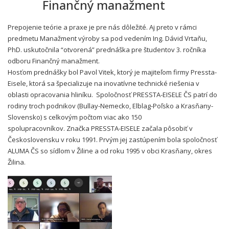
Finančný manažment
Prepojenie teórie a praxe je pre nás dôležité. Aj preto v rámci
predmetu Manažment výroby sa pod vedením Ing. Dávid Vrtaňu,
PhD. uskutočnila “otvorená” prednáška pre študentov 3. ročníka
odboru Finančný manažment.
Hosťom prednášky bol Pavol Vitek, ktorý je majiteľom firmy Pressta-
Eisele, ktorá sa špecializuje na inovatívne technické riešenia v
oblasti opracovania hliníku. Spoločnosť PRESSTA-EISELE ČS patrí do
rodiny troch podnikov (Bullay-Nemecko, Elblag-Poľsko a Krasňany-
Slovensko) s celkovým počtom viac ako 150
spolupracovníkov. Značka PRESSTA-EISELE začala pôsobiť v
Československu v roku 1991. Prvým jej zastúpením bola spoločnosť
ALUMA ČS so sídlom v Žiline a od roku 1995 v obci Krasňany, okres
Žilina.