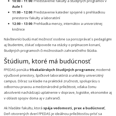
10:00 – 11:00
: Predstavenie fakulty a študijných programov v
Aule 1
11:00 – 12:00
: Predstavenie katedier spojené s prehliadkou
priestorov fakulty a laboratórií
12:00 – 13:00
: Prehliadka menzy, internátov a univerzitnej
knižnice
Návštevníci budú mať možnosť osobne sa porozprávať s pedagógmi
aj študentmi, získať odpovede na otázky o prijímacom konaní,
študijných programoch či možnostiach zahraničného štúdia.
Štúdium, ktoré má budúcnosť
FPEDAS ponúka
9 bakalárskych študijných programov
, moderné
výučbové priestory, špičkové laboratóriá a unikátny univerzitný
campus. Dôraz sa kladie na praktické zručnosti, spoluprácu s
odbornou praxou a medzinárodné príležitosti, vďaka čomu
absolventi nachádzajú uplatnenie v doprave, logistike, ekonomike aj
v oblasti spojov doma aj v zahraničí.
Ak hľadáte fakultu, ktorá
spája vedomosti, prax a budúcnosť
,
Deň otvorených dverí FPEDAS je ideálnou príležitosťou prísť sa