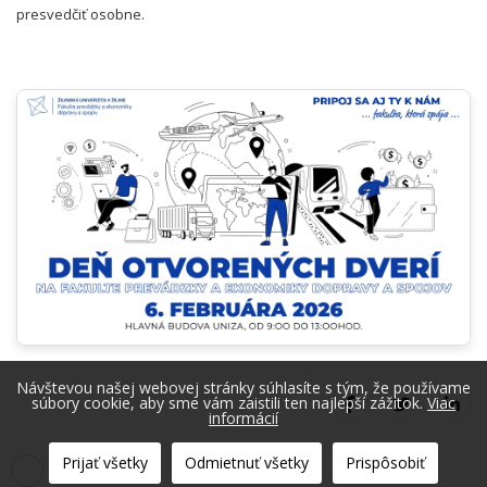
presvedčiť osobne.
Návštevou našej webovej stránky súhlasíte s tým, že používame
súbory cookie, aby sme vám zaistili ten najlepší zážitok.
Viac
informácií
Prijať všetky
Odmietnuť všetky
Prispôsobiť