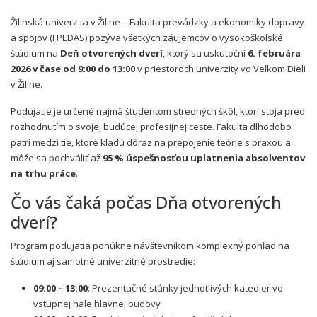
Žilinská univerzita v Žiline – Fakulta prevádzky a ekonomiky dopravy
a spojov (FPEDAS) pozýva všetkých záujemcov o vysokoškolské
štúdium na
Deň otvorených dverí
, ktorý sa uskutoční
6. februára
2026 v čase od 9:00 do 13:00
v priestoroch univerzity vo Veľkom Dieli
v Žiline.
Podujatie je určené najmä študentom stredných škôl, ktorí stoja pred
rozhodnutím o svojej budúcej profesijnej ceste. Fakulta dlhodobo
patrí medzi tie, ktoré kladú dôraz na prepojenie teórie s praxou a
môže sa pochváliť až
95 % úspešnosťou uplatnenia absolventov
na trhu práce
.
Čo vás čaká počas Dňa otvorených
dverí?
Program podujatia ponúkne návštevníkom komplexný pohľad na
štúdium aj samotné univerzitné prostredie:
09:00 – 13:00
: Prezentačné stánky jednotlivých katedier vo
vstupnej hale hlavnej budovy