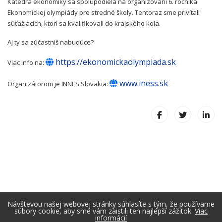
Katedra ekonomiky sa spolupodieľa na organizovaní 6. ročníka
Ekonomickej olympiády pre stredné školy. Tentoraz sme privítali
súťažiacich, ktorí sa kvalifikovali do krajského kola.
Aj ty sa zúčastníš nabudúce?
https://ekonomickaolympiada.sk
Viac info na:
www.iness.sk
Organizátorom je INNES Slovakia:
Návštevou našej webovej stránky súhlasíte s tým, že používame
súbory cookie, aby sme vám zaistili ten najlepší zážitok.
Viac
informácií