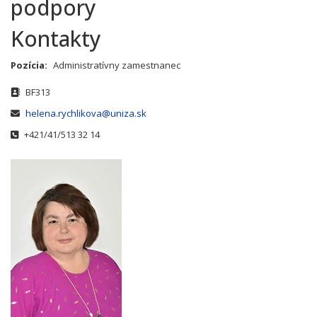
podpory
Kontakty
Pozícia:
Administratívny zamestnanec
Adresa
BF313
E-mail
helena.rychlikova@uniza.sk
Telefónne číslo
+421/41/513 32 14