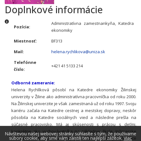
Doplnkové informácie
Doplnkové informácie
Administratívna zamestnankyňa, Katedra
Pozícia:
ekonomiky
Miestnosť:
BF313
Mail:
helena.rychlikova@uniza.sk
Telefónne
+421 41 5133 214
číslo:
Odborné zameranie:
Helena Rychlíková pôsobí na Katedre ekonomiky Žilinskej
univerzity v Žiline ako administratívna pracovníčka od roku 2000.
Na Žilinskej univerzite je však zamestnaná už od roku 1997. Svoju
kariéru začala na Katedre cestnej a mestskej dopravy, neskôr
pôsobila na Katedre sociálnych vied a následne prešla na
súčasné pracovisko. Má aj skúsenosti s prácou s deťmi,
konkrétne ako vychovávateľka na základnej škole. Inžinierske
Návštevou našej webovej stránky súhlasíte s tým, že používame
súbory cookie, aby sme vám zaistili ten najlepší zážitok.
Viac
štúdium ukončila na Katedre spojov a absolvovala aj doplňujúce